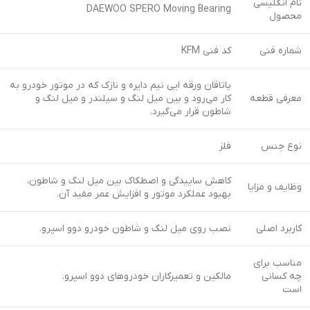
نام انگلیسی
DAEWOO SPERO Moving Bearing
محصول
شماره فنی
كد فنی KFM
یاتاقان ورقه ایی نیم دایره و نازک که در موتور خودرو به
معرفی قطعه
کار می‌رود و بین میل لنگ و سیلندر و میل لنگ و
شاطون قرار می‌گیرد.
نوع جنس
فلز
کاهش ساییدگی و اصطکاک بین میل لنگ و شاطون،
وظایف و مزایا
بهبود عملکرد موتور و افزایش عمر مفید آن.
کاربرد اصلی
نصب روی میل لنگ و شاطون خودرو دوو اسپرو.
مناسب برای
چه کسانی
مالکین و تعمیرکاران خودروهای دوو اسپرو.
است