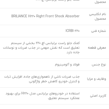
محصول
نام انگلیسی
BRILIANCE H220 Right Front Shock Absorber
محصول
شماره فنی
ICRBI-220
کمک جلو راست برلیانس اچ 220 بخشی از سیستم
معرفی قطعه
تعلیق است که نقش مهمی در جذب ضربات و نوسانات
جاده دارد.
نوع جنس
فولاد و آلومینیوم
جذب ضربات ناشی از ناهمواری‌های جاده، افزایش ثبات
وظایف و مزایا
و کنترل خودرو، کاهش خطر واژگونی.
استفاده در خودروهای برلیانس مدل H220 برای بهبود
کاربرد اصلی
عملکرد سیستم تعلیق.