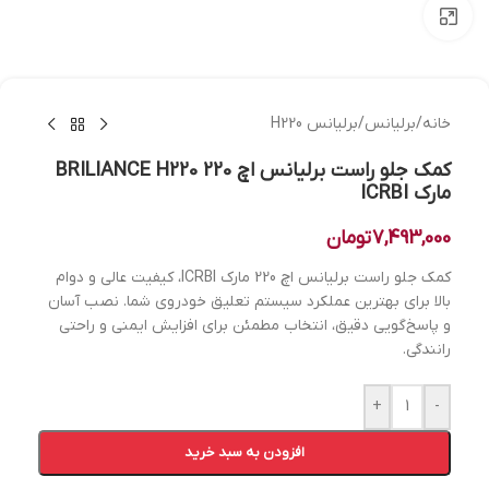
بزرگنمایی تصویر
خانه
/
برلیانس
/
برلیانس H220
کمک جلو راست برلیانس اچ 220 BRILIANCE H220
مارک ICRBI
7,493,000
تومان
کمک جلو راست برلیانس اچ 220 مارک ICRBI، کیفیت عالی و دوام
بالا برای بهترین عملکرد سیستم تعلیق خودروی شما. نصب آسان
و پاسخ‌گویی دقیق، انتخاب مطمئن برای افزایش ایمنی و راحتی
رانندگی.
+
-
افزودن به سبد خرید