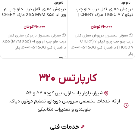
ناموجود
ناموجود
درپوش مغزی قفل درب جلو چپ
درپوش مغزی قفل درب جلو چپ ام
تیگو 7 TIGGO 7 مارک CHERY |
وی ام X55 MVM X55 مارک CHERY
کدفنی J60-6105215-DQ
| کدفنی J60-6105215-DQ
310,000
تومان
310,000
تومان
📦 معرفی محصول درپوش مغزی قفل
📦 معرفی محصول درپوش مغزی قفل
درب جلو چپ چری تیگو 7 (CHERY
درب جلو چپ ام وی ام X55 (MVM X55)
TIGGO 7) با شماره فنی J60-6105215-DQ
با شماره فنی J60-6105215-DQ یکی
یکی
کارپارتس ۳۲۰
شیراز، بلوار پاسداران، بین کوچه ۵۴ و ۵۶
ارائه خدمات تخصصی سرویس دوره‌ای، تنظیم موتور، دیاگ،
جلوبندی و تعمیرات مکانیکی
خدمات فنی