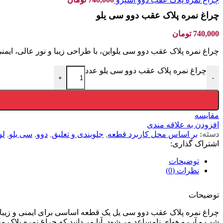
چراغ نمره پلاک عقب دوو سی یلو
740,000
تومان
چراغ نمره پلاک عقب دوو سی یلواین، با طراحی زیبا و نور عالی، ایم
چراغ نمره پلاک عقب دوو سی یلو عدد
+
-
مقایسه
افزودن به علاقه مندی
دسته:
بر اساس محل کاربرد قطعه
,
جلوبندی و تعلیق
,
دوو
,
سی یلو
,
لو
اشتراک گذاری:
توضیحات
نظرات (0)
توضیحات
چراغ نمره پلاک عقب دوو سی یل یک قطعه اساسی برای ایمنی و زیبایی 
شب و آب و هوای نامساعد می‌شود. آیا می‌دانید که چراغ نمره پلاک مع