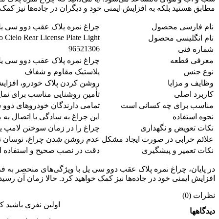
مطابق هستید بلکه به افزایش ایمنی خود و دیگران در جاده‌ها نیز کمک
نام فارسی محصول
چراغ نمره پلاک عقب دوو سی ی
Cielo Rear License Plate Light
نام انگلیسی محصول
96521306
شماره فنی
معرفی قطعه
چراغ نمره پلاک عقب دوو سی ی
نوع جنس
پلاستیک مقاوم و شفاف
وظایف و مزایا
روشن کردن پلاک خودرو، افزایش
کاربرد اصلی
تأمین روشنایی مناسب برای نم
مناسب برای چه کسانی است
تمامی دارندگان خودروهای دوو س
نحوه استفاده
این چراغ به سادگی با اتصال ب
نکات تعویض و نگهداری
چراغ را در زمان سوختن لامپ یا
علائم خرابی در صورت ایجاد مشکل
عدم روشن شدن چراغ، نوسان نور
نکات تعمیر و پیشگیری
دقت در نصب صحیح و استفاده از 
در پایان، چراغ نمره پلاک عقب دوو سی یل با ویژگی‌های منحصر به فر
افزایش ایمنی خود در جاده‌ها نیز کمک خواهید کرد. حالا زمان آن رسیده
نظرات (0)
اولین نفری باشید ک
دیدگاهها