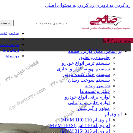
رد کردن به ناوبری
رد کردن به محتوای اصلی
جستجو
صفحه نخس
محصولات
سته بندی کالاها
مجله تخصصی
ارتباط با ما
بر اساس محل کاربرد قطعه
درباره ما
جلوبندی و تعلیق
سیستم ترمز انواع خودرو
سیستم تهویه، کولر و بخاری
سیستم خنک کننده موتور
سیستم سوخت رسان
شاسی و بدنه
فیلتر و تسمه ها
لوازم برقی انواع خودرو
لوازم جانبی و تزئیناتی
موتور و گیربکس
ام وی ام
ام وی ام 110 (MVM 110)
ام وی ام 110 اس (MVM 110 S)
ام وی ام 315 (MVM 315)