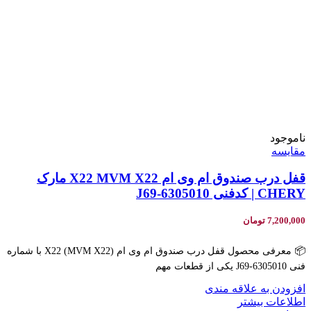
ناموجود
مقایسه
قفل درب صندوق ام وی ام X22 MVM X22 مارک
CHERY | کدفنی J69-6305010
7,200,000
تومان
📦 معرفی محصول قفل درب صندوق ام وی ام X22 (MVM X22) با شماره
فنی J69-6305010 یکی از قطعات مهم
افزودن به علاقه مندی
اطلاعات بیشتر