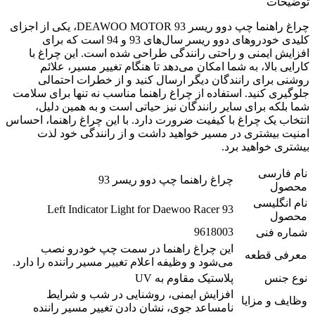
توضیحات
چراغ راهنما چپ دوو ریسر 93 DEAWOO MOTOR، یکی از اجزای
کلیدی خودروهای دوو ریسر سال‌های 93 و 94 است که برای
افزایش ایمنی و راحتی رانندگی طراحی شده است. این چراغ با
کارایی بالا، به شما امکان می‌دهد تا هنگام تغییر مسیر، علائم
روشنی برای رانندگان دیگر ارسال کنید و از خطرات احتمالی
جلوگیری کنید. استفاده از چراغ راهنما مناسب نه تنها برای سلامت
شما بلکه برای سایر رانندگان نیز حیاتی است و به همین دلیل،
انتخاب یک چراغ با کیفیت ضرورت دارد. با این چراغ راهنما، احساس
امنیت بیشتری در مسیر خواهید داشت و از رانندگی خود لذت
بیشتری خواهید برد.
نام فارسی
چراغ راهنما چپ دوو ریسر 93
محصول
نام انگلیسی
Left Indicator Light for Daewoo Racer 93
محصول
9618003
شماره فنی
این چراغ راهنما در سمت چپ خودرو نصب
معرفی قطعه
می‌شود و وظیفه اعلام تغییر مسیر راننده را دارد.
نوع جنس
پلاستیک مقاوم به UV
افزایش ایمنی، روشنایی در شب و شرایط
وظایف و مزایا
نامساعد جوی، نشان دادن تغییر مسیر راننده