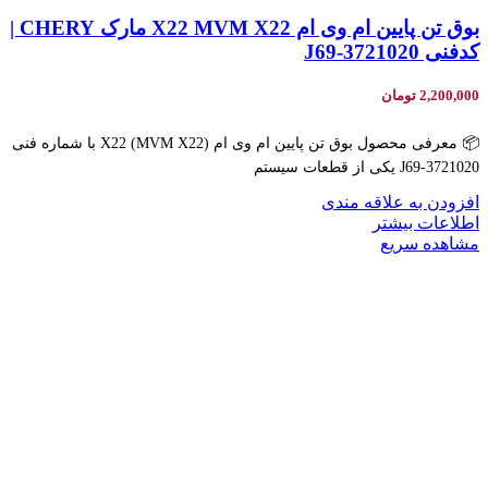
بوق تن پایین ام وی ام X22 MVM X22 مارک CHERY |
کدفنی J69-3721020
2,200,000
تومان
📦 معرفی محصول بوق تن پایین ام وی ام X22 (MVM X22) با شماره فنی
J69-3721020 یکی از قطعات سیستم
افزودن به علاقه مندی
اطلاعات بیشتر
مشاهده سریع