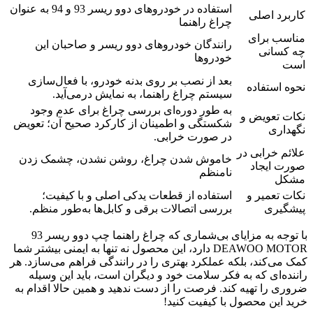
استفاده در خودروهای دوو ریسر 93 و 94 به عنوان
کاربرد اصلی
چراغ راهنما
مناسب برای
رانندگان خودروهای دوو ریسر و صاحبان این
چه کسانی
خودروها
است
بعد از نصب بر روی بدنه خودرو، با فعال‌سازی
نحوه استفاده
سیستم چراغ راهنما، به نمایش درمی‌آید.
به طور دوره‌ای بررسی چراغ برای عدم وجود
نکات تعویض و
شکستگی و اطمینان از کارکرد صحیح آن؛ تعویض
نگهداری
در صورت خرابی.
علائم خرابی در
خاموش شدن چراغ، روشن نشدن، چشمک زدن
صورت ایجاد
نامنظم
مشکل
نکات تعمیر و
استفاده از قطعات یدکی اصلی و با کیفیت؛
پیشگیری
بررسی اتصالات برقی و کابل‌ها به‌طور منظم.
با توجه به مزایای بی‌شماری که چراغ راهنما چپ دوو ریسر 93
DEAWOO MOTOR دارد، این محصول نه تنها به ایمنی بیشتر شما
کمک می‌کند، بلکه عملکرد بهتری را در رانندگی فراهم می‌سازد. هر
راننده‌ای که به فکر سلامت خود و دیگران است، باید این وسیله
ضروری را تهیه کند. فرصت را از دست ندهید و همین حالا اقدام به
خرید این محصول با کیفیت کنید!