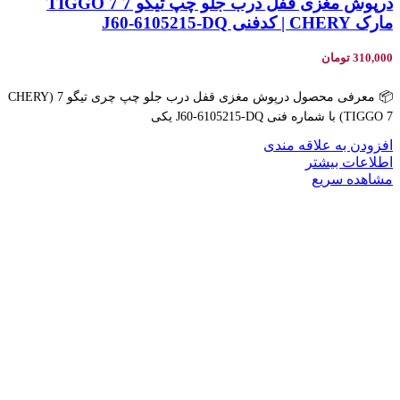
درپوش مغزی قفل درب جلو چپ تیگو 7 TIGGO 7
مارک CHERY | کدفنی J60-6105215-DQ
310,000
تومان
📦 معرفی محصول درپوش مغزی قفل درب جلو چپ چری تیگو 7 (CHERY
TIGGO 7) با شماره فنی J60-6105215-DQ یکی
افزودن به علاقه مندی
اطلاعات بیشتر
مشاهده سریع