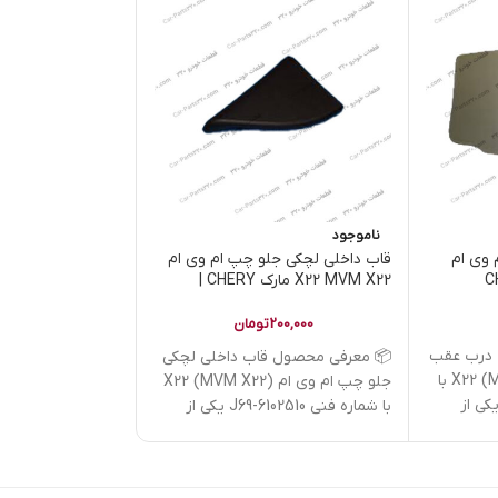
ناموجود
ناموجود
وی ام
قاب داخلی لچکی جلو چپ ام وی ام
محافظ مغزی قفل د
X22 MVM X22 مارک CHERY |
کدفنی J69-6102510
کدفنی J69-6105252-DQ
200,000
تومان
1,000,000
درب عقب
📦 معرفی محصول قاب داخلی لچکی
📦 معرفی محصول 
راست ام وی ام X22 (MVM X22) با
جلو چپ ام وی ام X22 (MVM X22)
ه فنی J69-5203220 یکی از
با شماره فنی J69-6102510 یکی از
6105252-DQ یکی