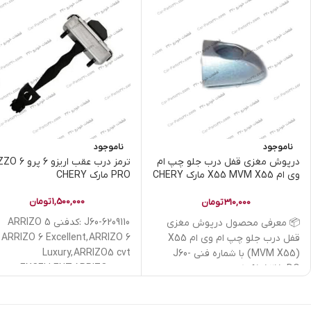
ناموجود
ناموجود
درپوش مغزی قفل درب جلو چپ ام
ترمز درب عقب اریزو 6
وی ام X55 MVM X55 مارک CHERY
PRO مارک CHERY
| کدفنی J60-6105215-DQ
1,500,000
تومان
310,000
تومان
J60-6209110 :کدفنی ARRIZO 5
📦 معرفی محصول درپوش مغزی
 ARRIZO 6 Excellent, ARRIZO 6
قفل درب جلو چپ ام وی ام X55
Luxury, ARRIZO5 cvt
(MVM X55) با شماره فنی J60-
EXCELLENT, ARRIZO5 cvt
6105215-DQ یکی
URY, Arrizo5 EV, ARRIZO5 MT
COMFORT, Arrizo5FL Turbo