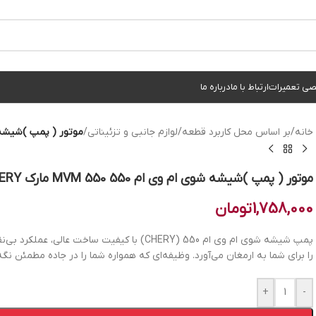
ی تعمیرات
ارتباط با ما
درباره ما
خانه
/
بر اساس محل کاربرد قطعه
/
لوازم جانبی و تزئیناتی
/
موتور ( پمپ )شیشه شوی ام وی ام
موتور ( پمپ )شیشه شوی ام وی ام 550 MVM 550 مارک CHERY
1,758,000
تومان
پمپ شیشه شوی ام وی ام 550 (CHERY) با کیفیت ساخ
را برای شما به ارمغان می‌آورد. وظیفه‌ای که همواره شما را در جاده مطمئن نگه 
+
-