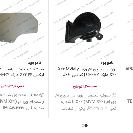
ناموجود
ناموجود
 پرو ARIZZO 6
بوق تن پایین ام وی ام X22 MVM
شیشه درب عقب راست ام 
X22 مارک CHERY | کدفنی J69-
ایکس 22 X22 مارک CHERY
3721020
3,100,000
تومان
2,200,000
تومان
📦 معرفی محصول شیشه 
📦 معرفی محصول بوق تن پایین ام
TE,
وی ام X22 (MVM X22) با شماره
شمار
فنی J69-3721020 یکی از قطعات
قطعات
سیستم
LUX