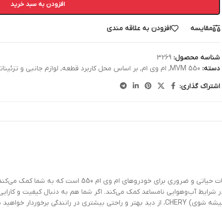
افزودن به سبد خرید
مقایسه
افزودن به علاقه مندی
شناسه محصول:
3269
دسته:
MVM 550
,
ام وی ام
,
بر اساس محل کاربرد قطعه
,
لوازم جانبی و تزئینات
اشتراک گذاری:
موتور (پمپ) شیشه شوی ام وی ام 550 MVM 550 مارک CHERY یکی از قطع
شرایط آب‌وهوایی نامساعد کمک می‌کند. اگر شما هم به دنبال کیفیت و کارا
برخوردار خواهید شد.