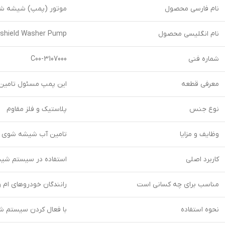
نام فارسی محصول
موتور (پمپ) شیشه شوی 
نام انگلیسی محصول
shield Washer Pump
شماره فنی
3107000-C00
معرفی قطعه
این پمپ مسئول تامین 
نوع جنس
پلاستیک و فلز مقاوم
وظایف و مزایا
تامین آب شیشه شوی و ت
کاربرد اصلی
استفاده در سیستم شیشه
مناسب برای چه کسانی است
رانندگان خودروهای ام وی ام 550 و علاقمندان به نگهداری صحیح
نحوه استفاده
با فعال کردن سیستم شی