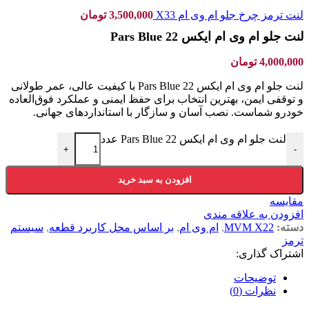
لنت ترمز چرخ جلو ام وی ام X33
3,500,000
تومان
لنت جلو ام وی ام ایکس 22 Pars Blue
4,000,000
تومان
لنت جلو ام وی ام ایکس 22 Pars Blue با کیفیت عالی، عمر طولانی
و توقفی ایمن، بهترین انتخاب برای حفظ ایمنی و عملکرد فوق‌العاده
خودرو شماست. نصب آسان و سازگار با استانداردهای جهانی.
لنت جلو ام وی ام ایکس 22 Pars Blue عدد
+
-
افزودن به سبد خرید
مقایسه
افزودن به علاقه مندی
دسته:
MVM X22
,
ام وی ام
,
بر اساس محل کاربرد قطعه
,
سیستم
ترمز
اشتراک گذاری:
توضیحات
نظرات (0)