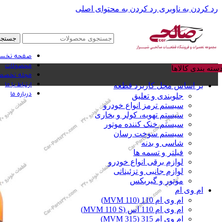
رد کردن به ناوبری
رد کردن به محتوای اصلی
جستجو
صفحه نخس
محصولات
سته بندی کالاها
مجله تخصصی
ارتباط با ما
بر اساس محل کاربرد قطعه
درباره ما
جلوبندی و تعلیق
سیستم ترمز انواع خودرو
سیستم تهویه، کولر و بخاری
سیستم خنک کننده موتور
سیستم سوخت رسان
شاسی و بدنه
فیلتر و تسمه ها
لوازم برقی انواع خودرو
لوازم جانبی و تزئیناتی
موتور و گیربکس
ام وی ام
ام وی ام 110 (MVM 110)
ام وی ام 110 اس (MVM 110 S)
ام وی ام 315 (MVM 315)