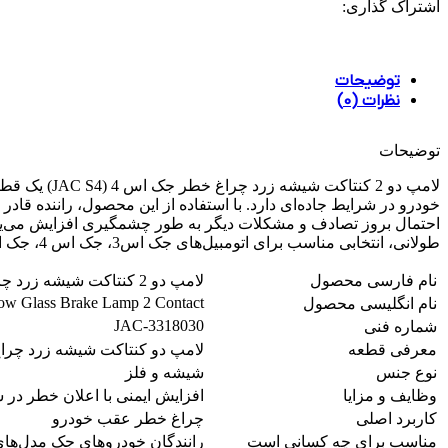
اشتراک گذاری:
توضیحات
نظرات (0)
توضیحات
لامپ دو 2 ک
خودرو در شرایط جاده‌ای دارد. با استفاده از این محصول، راننده قادر
طولانی، انتخابی مناسب برای اتومبیل‌های جک اس3، جک اس 4، جک اس 5، جک جی 3، جک جی 4 و جک جی 5 است.
نام فارسی محصول
لامپ دو 2 کنتاکت شیشه زرد چراغ خطر جک اس 4
ow Glass Brake Lamp 2 Contact
نام انگلیسی محصول
JAC-3318030
شماره فنی
معرفی قطعه
لامپ دو کنتاکت شیشه زرد چراغ
نوع جنس
شیشه و فلز
وظایف و مزایا
افزایش ایمنی با اعلان خطر در 
کاربرد اصلی
چراغ خطر عقب خودرو
مناسب برای چه کسانی است
رانندگان خودروهای جک مدل‌ها