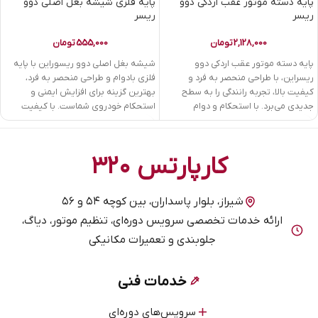
پایه دسته موتور عقب اردکی دوو
پایه فلزی شیشه بغل اصلی دوو
ریسر
ریسر
2,128,000
تومان
555,000
تومان
پایه دسته موتور عقب اردکی دوو
شیشه بغل اصلی دوو ریسوراین با پایه
ریسراین، با طراحی منحصر به فرد و
فلزی بادوام و طراحی منحصر به فرد،
کیفیت بالا، تجربه رانندگی را به سطح
بهترین گزینه برای افزایش ایمنی و
جدیدی می‌برد. با استحکام و دوام
استحکام خودروی شماست. با کیفیت
بی‌نظیر، به شما قدرت مانور بیشتری
عالی و نصب آسان، تجربه بهتر رانندگی را
می‌دهد. این انتخاب ایده‌آل برای عاشقان
به شما هدیه می‌دهد.
سرعت و کنترل است!
کارپارتس ۳۲۰
شیراز، بلوار پاسداران، بین کوچه ۵۴ و ۵۶
ارائه خدمات تخصصی سرویس دوره‌ای، تنظیم موتور، دیاگ،
جلوبندی و تعمیرات مکانیکی
خدمات فنی
سرویس‌های دوره‌ای