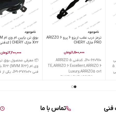
ناموجود
ناموجود
22 MVM
ترمز درب عقب اریزو 6 پرو ARIZZO 6
PRO مارک CHERY
3721020
تومان
1,500,000
تومان
2,200,000
J60-6209110 :کدفنی ARRIZO 5
 محصول بوق تن پایین ام

TE, ARRIZO 6 Excellent, ARRIZO 6
ا شماره
بازکن درب عقب راست چری آریزو 5
Luxury, ARRIZO5 cvt
020 یکی از قطعات
(CH
EXCELLENT, ARRIZO5 cvt
سیستم
LUXURY, Arrizo5 EV, ARRIZO5 MT
COMFORT, Arrizo5FL Turbo
IE, ARRIZO6 PRO Excellent
تماس با ما
خدم