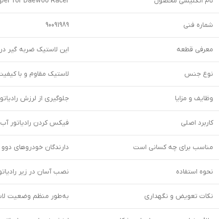
نام انگلیسی محصول
per for Daewoo Racer
شماره فنی
90091989
معرفی قطعه
این لاستیک ضربه گیر در
نوع جنس
لاستیک مقاوم و با کیفیت
وظایف و مزایا
جلوگیری از لرزش رادیاتو
کاربرد اصلی
فیکس کردن رادیاتور آب 
مناسب برای چه کسانی است
دارندگان خودروهای دوو ر
نحوه استفاده
نصب آسان در زیر رادیاتور
نکات تعویض و نگهداری
به‌طور منظم وضعیت لاست