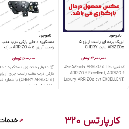
ناموجود
ناموجود
دستگیره داخلی بازکن درب عقب
ایربگ پرده ای راست اریزو ۵
راست آریزو 5 ARRIZO 5 مارک
ARIZZO5 مارک CHERY
CHERY | کدفنی J60-6205180
تومان
22,000,000
تومان
1,600,000
کدفنی: J60-5820060 ARRIZO 5 TE,
 معرفی محصول دستگیره داخلی
ARRIZO 6 Excellent, ARRIZO 6
Luxury, ARRIZO5 cvt EXCELLENT,
ERY ARRIZO 5) با شماره فنی
ARRIZO5 cvt LUXURY, Arrizo5 EV,
J60-6205180 یکی
Arrizo5FL
کارپارتس ۳۲۰
ات فنی