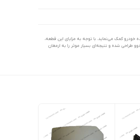
ه خودرو کمک می‌نماید. با توجه به مزایای این قطعه،
زید و از سلامت و کارایی بالای رادیاتور خود مطمئن شوید. این لاستیک با کد فنی 90091989 برای خودروهای دوو طراحی شده و نتیجه‌ای بسیار موثر را به ارمغان