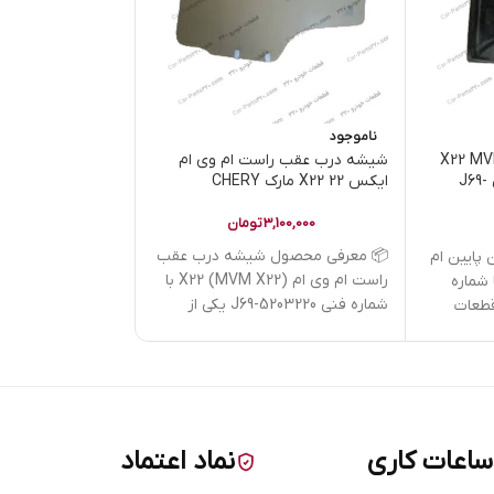
ناموجود
ناموجود
 پایین ام وی ام X22 MVM
شیشه درب عقب راست ام وی ام
محافظ مغزی قفل د
X22 مارک CHERY | کدفنی J69-
ایکس 22 X22 مارک CHERY
کدفنی J69-6105252-DQ
3,100,000
تومان
1,000,000
📦 معرفی محصول شیشه درب عقب
پایین ام
📦 معرفی محصول 
راست ام وی ام X22 (MVM X22) با
X22 (MVM X2) با شماره
شماره فنی J69-5203220 یکی از
یکی از قطعات
قطعات
6105252-DQ یکی
ساعات کاری
نماد اعتماد