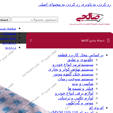
رد کردن به ناوبری
رد کردن به محتوای اصلی
جستجو
صفحه نخس
محصولات
مجله تخصصی
دسته بندی کالاها
ارتباط با ما
درباره ما
بر اساس محل کاربرد قطعه
جلوبندی و تعلیق
سیستم ترمز انواع خودرو
سیستم تهویه، کولر و بخاری
سیستم خنک کننده موتور
سیستم سوخت رسان
شاسی و بدنه
فیلتر و تسمه ها
لوازم برقی انواع خودرو
لوازم جانبی و تزئیناتی
موتور و گیربکس
ام وی ام
ام وی ام 110 (MVM 110)