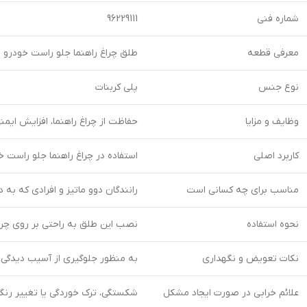
شماره فنی
96229111
معرفی قطعه
طلق چراغ راهنما جلو راست خودرو 
نوع جنس
پلی کربنات
وظایف و مزایا
حفاظت از چراغ راهنما، افزایش ایمن
کاربرد اصلی
استفاده در چراغ راهنما جلو راست خ
مناسب برای چه کسانی است
رانندگان دوو ماتیز و افرادی که به
نحوه استفاده
نصب این طلق به راحتی بر روی چراغ 
نکات تعویض و نگهداری
به منظور جلوگیری از آسیب دیدگی،
علائم خرابی در صورت ایجاد مشکل
شکستگی، ترک خوردگی یا تغییر رنگ