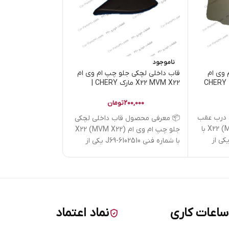
ناموجود
ناموجود
وی ام
قاب داخلی لچکی جلو چپ ام وی ام
محافظ مغزی قفل د
X22 MVM X22 مارک CHERY |
کدفنی J69-6102510
کدفنی J69-6205251-DQ
200,000
تومان
1,000,000
درب عقب
📦 معرفی محصول قاب داخلی لچکی
📦 معرفی محصول 
راست ام وی ام X22 (MVM X22) با
جلو چپ ام وی ام X22 (MVM X22)
ه فنی J69-5203220 یکی از
با شماره فنی J69-6102510 یکی از
6205251-DQ یکی
ساعات کاری
نماد اعتماد