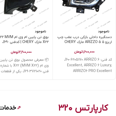
ناموجود
ناموجود
دستگیره داخلی بازکن درب عقب چپ
بوق تن پایین ام وی ام MVM
اریزو ۵ ARIZZO 5 مارک CHERY
X22 مارک CHERY | کدفنی J69-
3721020
1,600,000
تومان
2,200,000
تومان
کد فنی: J60-6205170 ARRIZO 6
📦 معرفی محصول بوق تن پایین 
Excellent, ARRIZO 6 Luxury,
وی ام X22 (MVM X22) با شماره
ARRIZO6 PRO Excellent
فنی J69-3721020 یکی از قطعات
سیستم
کارپارتس ۳۲۰
خدمات 