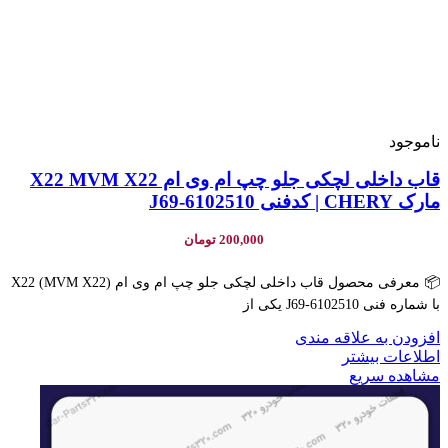
ناموجود
قاب داخلی لچکی جلو چپ ام وی ام X22 MVM X22
مارک CHERY | کدفنی J69-6102510
200,000
تومان
📦 معرفی محصول قاب داخلی لچکی جلو چپ ام وی ام X22 (MVM X22)
با شماره فنی J69-6102510 یکی از
افزودن به علاقه مندی
اطلاعات بیشتر
مشاهده سریع