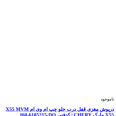
ناموجود
درپوش مغزی قفل درب جلو چپ ام وی ام X55 MVM
X55 مارک CHERY | کدفنی J60-6105215-DQ