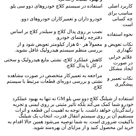
کاربرد اصلی
استفاده در سیستم کلاچ خودروهای دوو سی یلو.
مناسب برای
چه کسانی
خودرو داران و تعمیرکاران خودروهای دوو.
است
نصب بر روی پدال کلاچ و سیلندر کلاچ بر اساس
نحوه استفاده
دفترچه راهنمای خودرو.
نکات تعویض و
معمولاً هر ۵۰ هزار کیلومتر تعویض شود و از
نگهداری
بررسی منظم سیستم هیدرولیک غافل نشوید.
علائم خرابی
کاهش عملکرد کلاچ، نشتی مایع هیدرولیک و سختی
در صورت
در کار با پدال کلاچ.
ایجاد مشکل
مراجعه به تعمیرکار متخصص در صورت مشاهده
نکات تعمیر و
نشتی و بررسی دوره‌ای قطعات مرتبط با سیستم
پیشگیری
کلاچ.
استفاده از شیلنگ کلاچ دوو سی یلو GM نه تنها به بهبود عملکرد
خودرو شما کمک می‌کند بلکه تأثیر مثبتی بر روی ایمنی و تجربه
رانندگی‌تان خواهد داشت. با توجه به اهمیت این قطعه و اثرات
مستقیم آن بر روی سیستم انتقال قدرت، انتخاب یک شیلنگ
باکیفیت ضروری است. به شما توصیه می‌شود همین حالا اقدام به
خرید این محصول کنید و از مزایای آن بهره‌مند شوید.