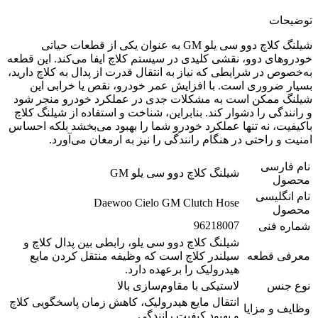
توضیحات
شیلنگ کلاچ دوو سی یلو GM به عنوان یکی از قطعات حیاتی
خودروهای دوو، نقشی کلیدی در سیستم کلاچ ایفا می‌کند. این قطعه
به‌خصوص در شرایطی که نیاز به انتقال قدرت از پدال به کلاچ دارید،
بسیار ضروری است. با افزایش عمر خودرو، نقص یا خرابی این
شیلنگ ممکن است به مشکلات جدی در عملکرد خودرو منجر شود
و رانندگی را دشوار کند. بنابراین، شناخت و استفاده از شیلنگ کلاچ
باکیفیت، نه تنها عملکرد خودرو شما را بهبود می‌بخشد بلکه احساس
امنیت و راحتی در هنگام رانندگی را نیز به ارمغان می‌آورد.
نام فارسی
شیلنگ کلاچ دوو سی یلو GM
محصول
نام انگلیسی
Daewoo Cielo GM Clutch Hose
محصول
96218007
شماره فنی
شیلنگ کلاچ دوو سی یلو، رابطی بین پدال کلاچ و
معرفی قطعه
سیلندر کلاچ است که وظیفه منتقل کردن مایع
هیدرولیک را برعهده دارد.
نوع جنس
لاستیکی با مقاوم‌سازی بالا
انتقال مایع هیدرولیک، کاهش زمان پاسخگویی کلاچ
وظایف و مزایا
و بهبود کیفیت رانندگی.