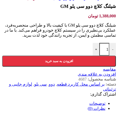
شیلنگ کلاچ دوو سی یلو GM
1,388,000
تومان
شیلنگ کلاچ دوو سی یلو GM با کیفیت بالا و طراحی منحصربه‌فرد،
عملکرد بی‌نظیری را در سیستم کلاچ خودرو فراهم می‌کند. با ما در
تماسی مطمئن و ایمن، از تجربه رانندگی خود لذت ببرید.
شیلنگ کلاچ دوو سی یلو GM عدد
+
-
افزودن به سبد خرید
مقایسه
افزودن به علاقه مندی
شناسه محصول:
4687
دسته:
بر اساس محل کاربرد قطعه
,
دوو
,
سی یلو
,
لوازم جانبی و
تزئیناتی
اشتراک گذاری:
توضیحات
نظرات (0)