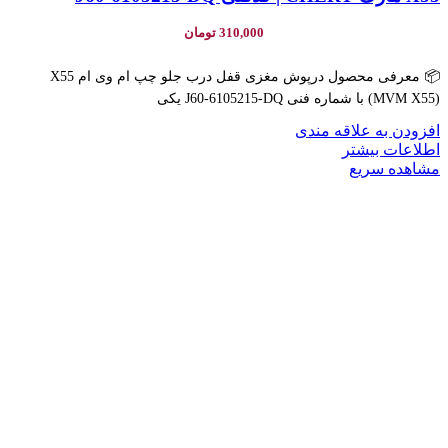
310,000
تومان
📦 معرفی محصول درپوش مغزی قفل درب جلو چپ ام وی ام X55
(MVM X55) با شماره فنی J60-6105215-DQ یکی
افزودن به علاقه مندی
اطلاعات بیشتر
مشاهده سریع