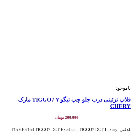
ناموجود
فلاپ تزئینی درب جلو چپ تیگو ۷ TIGGO7 مارک
CHERY
200,000
تومان
کدفنی: T15-6107153 TIGGO7 DCT Excellent, TIGGO7 DCT Luxury