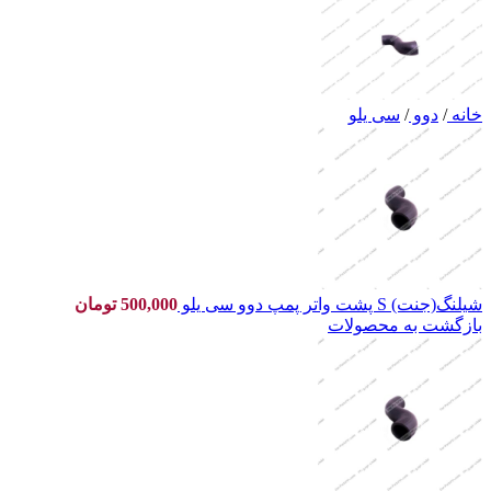
خانه
/
دوو
/
سی یلو
شیلنگ(جنت) S پشت واتر پمپ دوو سی یلو
500,000
تومان
بازگشت به محصولات