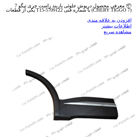
📦 معرفی محصول درپوش جلوئی باربند راست چری تیگو 7
(CHERY TIGGO 7) با شماره فنی T15-5709122 یکی از قطعات
افزودن به علاقه مندی
اطلاعات بیشتر
مشاهده سریع