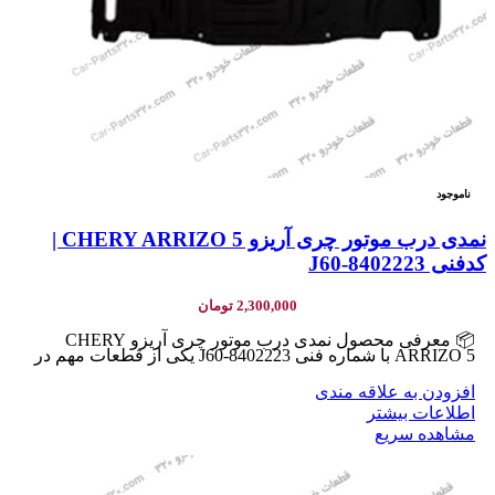
ناموجود
نمدی درب موتور چری آریزو 5 CHERY ARRIZO |
کدفنی J60-8402223
2,300,000
تومان
📦 معرفی محصول نمدی درب موتور چری آریزو CHERY
ARRIZO 5 با شماره فنی J60-8402223 یکی از قطعات مهم در
افزودن به علاقه مندی
اطلاعات بیشتر
مشاهده سریع