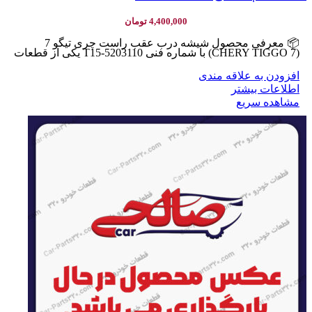
4,400,000
تومان
📦 معرفی محصول شیشه درب عقب راست چری تیگو 7
(CHERY TIGGO 7) با شماره فنی T15-5203110 یکی از قطعات
افزودن به علاقه مندی
اطلاعات بیشتر
مشاهده سریع