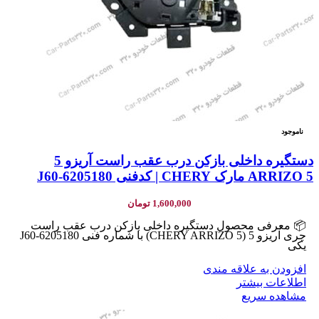
ناموجود
دستگیره داخلی بازکن درب عقب راست آریزو 5
ARRIZO 5 مارک CHERY | کدفنی J60-6205180
1,600,000
تومان
📦 معرفی محصول دستگیره داخلی بازکن درب عقب راست
چری آریزو 5 (CHERY ARRIZO 5) با شماره فنی J60-6205180
یکی
افزودن به علاقه مندی
اطلاعات بیشتر
مشاهده سریع