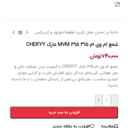
بزرگنمایی تصویر
خانه
/
بر اساس محل کاربرد قطعه
/
موتور و گیربکس
شمع ام وی ام 315 MVM 315 مارک CHERYY
740,000
تومان
شمع ام وی ام 315 مارک CHERYY با کیفیت برتر، عملکرد عالی و
عمر طولانی، گزینه‌ای ایدئال برای افزایش قدرت و کارایی موتور
خودرو شماست. تجربه‌ای بی‌نظیر از رانندگی مطمئن را با ما داشته
باشید!
+
-
افزودن به سبد خرید
مقایسه
افزودن به علاقه مندی