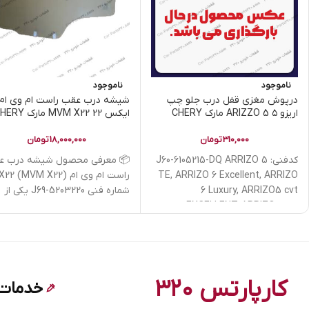
ناموجود
ناموجود
درپوش مغزی قفل درب جلو چپ
شیشه درب عقب راست ام وی ام
اریزو ۵ ARIZZO 5 مارک CHERY
ایکس 22 MVM X22 مارک CHERY
310,000
تومان
18,000,000
تومان
کدفنی: J60-6105215-DQ ARRIZO 5
📦 معرفی محصول شیشه درب ع
TE, ARRIZO 6 Excellent, ARRIZO
6 Luxury, ARRIZO5 cvt
شماره فنی J69-5203220 یکی از
EXCELLENT, ARRIZO5 cvt
قطعات
LUXURY, Arrizo5 EV, ARRIZO5
کارپارتس ۳۲۰
خدمات 