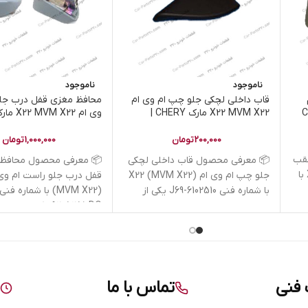
ناموجود
ناموجود
قاب داخلی لچکی جلو چپ ام وی ام
محافظ مغزی قفل درب جلو
X22 MVM X22 مارک CHERY |
کدفنی J69-6102510
کدفنی J69-6205251-DQ
200,000
تومان
1,000,000
تومان
قب
📦 معرفی محصول قاب داخلی لچکی
📦 معرفی محصول محافظ
راست ام وی ام X22 (MVM X22) با
جلو چپ ام وی ام X22 (MVM X22)
با شماره فنی J69-6102510 یکی از
6205251-DQ یکی
فنی
تماس با ما