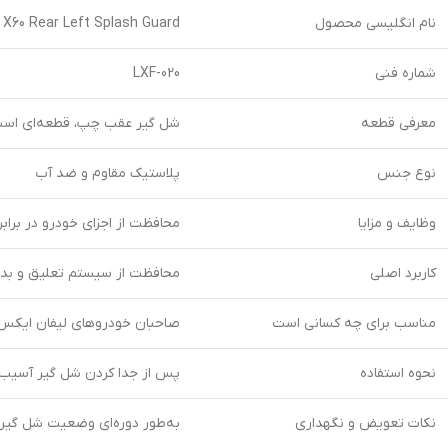
نام انگلیسی محصول
 X60 Rear Left Splash Guard
شماره فنی
LXF-020
معرفی قطعه
شل گیر عقب چپ، قطعه‌ای است 
نوع جنس
پلاستیک مقاوم و ضد آب
وظایف و مزایا
محافظت از اجزای خودرو در برابر آ
کاربرد اصلی
محافظت از سیستم تعلیق و بدنه
مناسب برای چه کسانی است
صاحبان خودروهای لیفان ایکس 60 و تعمیرکاران خود
نحوه استفاده
پس از جدا کردن شل گیر آسیب‌دی
نکات تعویض و نگهداری
به‌طور دوره‌ای وضعیت شل گیر 