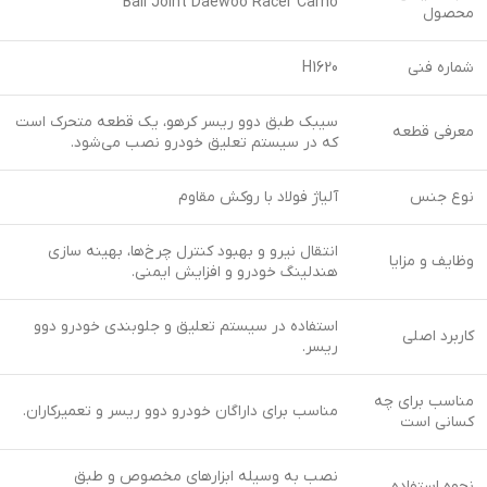
Ball Joint Daewoo Racer Carho
محصول
شماره فنی
H1620
سیبک طبق دوو ریسر کرهو، یک قطعه متحرک است
معرفی قطعه
که در سیستم تعلیق خودرو نصب می‌شود.
نوع جنس
آلیاژ فولاد با روکش مقاوم
انتقال نیرو و بهبود کنترل چرخ‌ها، بهینه سازی
وظایف و مزایا
هندلینگ خودرو و افزایش ایمنی.
استفاده در سیستم تعلیق و جلوبندی خودرو دوو
کاربرد اصلی
ریسر.
مناسب برای چه
مناسب برای داراگان خودرو دوو ریسر و تعمیرکاران.
کسانی است
نصب به وسیله ابزارهای مخصوص و طبق
نحوه استفاده