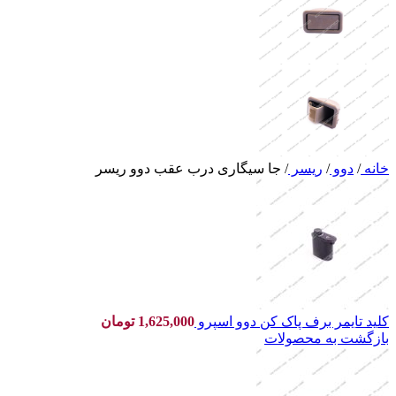
خانه
/
دوو
/
ریسر
/
جا سیگاری درب عقب دوو ریسر
کلید تایمر برف پاک کن دوو اسپرو
1,625,000
تومان
بازگشت به محصولات