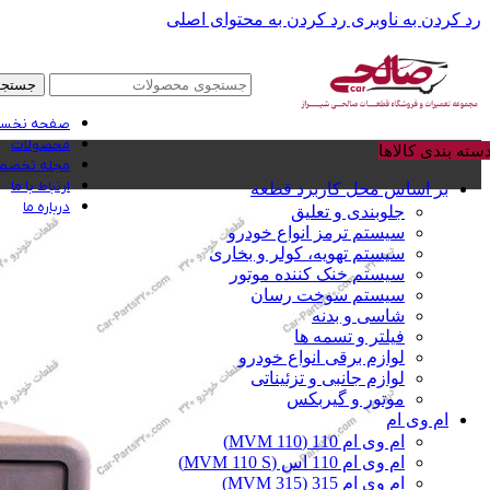
رد کردن به ناوبری
رد کردن به محتوای اصلی
جستجو
صفحه نخس
محصولات
سته بندی کالاها
مجله تخصصی
ارتباط با ما
بر اساس محل کاربرد قطعه
درباره ما
جلوبندی و تعلیق
سیستم ترمز انواع خودرو
سیستم تهویه، کولر و بخاری
سیستم خنک کننده موتور
سیستم سوخت رسان
شاسی و بدنه
فیلتر و تسمه ها
لوازم برقی انواع خودرو
لوازم جانبی و تزئیناتی
موتور و گیربکس
ام وی ام
ام وی ام 110 (MVM 110)
ام وی ام 110 اس (MVM 110 S)
ام وی ام 315 (MVM 315)