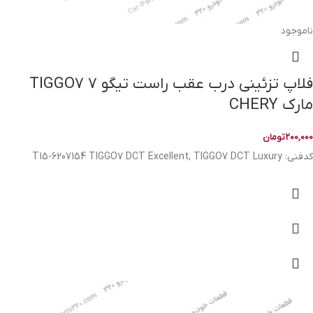
ناموجود
فلاپ تزئینی درب عقب راست تیگو ۷ TIGGO7
مارک CHERY
200,000
تومان
کدفنی: T15-6207154 TIGGO7 DCT Excellent, TIGGO7 DCT Luxury