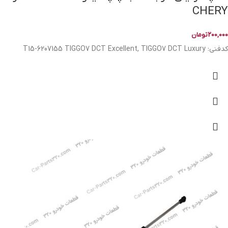
CHERY
200,000
تومان
کدفنی: T15-6207155 TIGGO7 DCT Excellent, TIGGO7 DCT Luxury