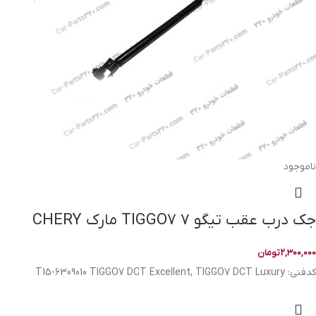
ناموجود
جک درب عقب تیگو ۷ TIGGO7 مارک CHERY
2,300,000
تومان
کدفنی: T15-6309010 TIGGO7 DCT Excellent, TIGGO7 DCT Luxury