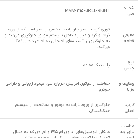
شماره
MVM-315-GRILL-RIGHT
فنی
توری کوچک سپر جلو راست بخشی از سپر است که از ورود
معرفی
ذرات و گرد و غبار به داخل سیستم موتور جلوگیری می‌کند و
قطعه
به جلوگیری از آسیب‌های احتمالی به اجزای داخلی کمک
می‌کند.
نوع
پلاستیک مقاوم
جنس
وظایف و
حفاظت از موتور، افزایش جریان هوا، بهبود زیبایی و طراحی
مزایا
خودرو
کاربرد
جلوگیری از ورود ذرات به موتور و محافظت از سیستم
اصلی
خنک‌کنندگی
مناسب
برای چه
مالکان اتومبیل‌های ام وی ام 315 و افرادی که به دنبال
کسانی
تعویض یا تعمیر قطعات یدکی این خودرو هستند.