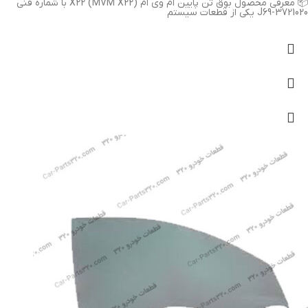
📦 معرفی محصول بوق تن پایین ام وی ام X22 (MVM X22) با شماره فنی
J69-3721020 یکی از قطعات سیستم