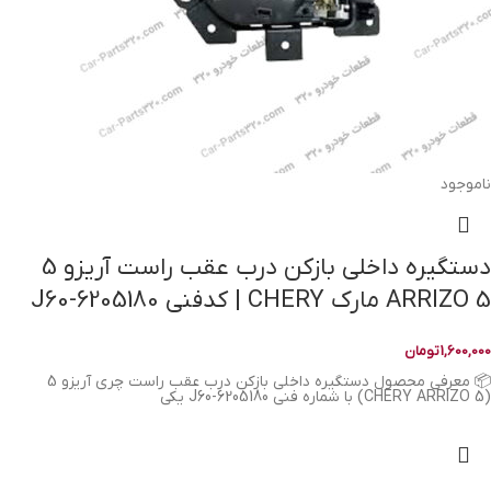
ناموجود
دستگیره داخلی بازکن درب عقب راست آریزو 5
ARRIZO 5 مارک CHERY | کدفنی J60-6205180
1,600,000
تومان
📦 معرفی محصول دستگیره داخلی بازکن درب عقب راست چری آریزو 5
(CHERY ARRIZO 5) با شماره فنی J60-6205180 یکی