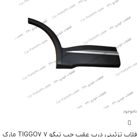
ناموجود
فلاپ تزئینی درب عقب چپ تیگو ۷ TIGGO7 مارک