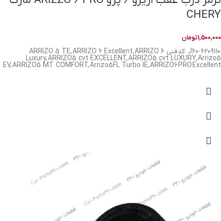
ترمز درب عقب اریزو 6 پرو ARIZZO 6 PRO مارک
CHERY
1,500,000
تومان
J60-6209110 :کدفنی ARRIZO 5 TE, ARRIZO 6 Excellent, ARRIZO 6
Luxury, ARRIZO5 cvt EXCELLENT, ARRIZO5 cvt LUXURY, Arrizo5
EV, ARRIZO5 MT COMFORT, Arrizo5FL Turbo IE, ARRIZO6 PRO Excellent