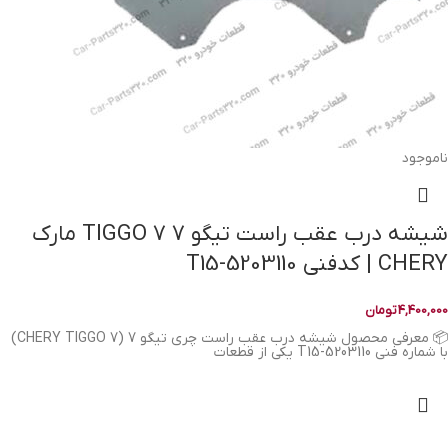
ناموجود
شیشه درب عقب راست تیگو 7 TIGGO 7 مارک
CHERY | کدفنی T15-5203110
4,400,000
تومان
📦 معرفی محصول شیشه درب عقب راست چری تیگو 7 (CHERY TIGGO 7)
با شماره فنی T15-5203110 یکی از قطعات