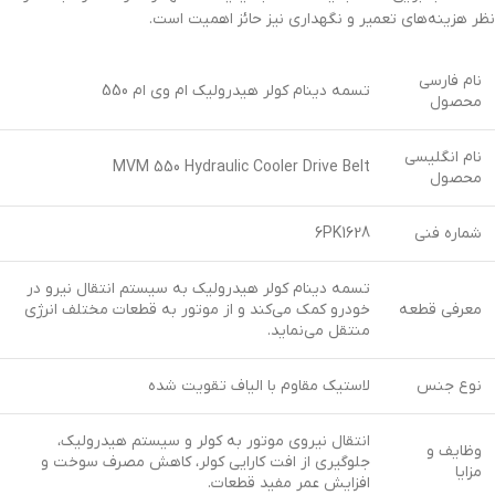
نظر هزینه‌های تعمیر و نگهداری نیز حائز اهمیت است.
نام فارسی
تسمه دینام کولر هیدرولیک ام وی ام 550
محصول
نام انگلیسی
MVM 550 Hydraulic Cooler Drive Belt
محصول
شماره فنی
6PK1628
تسمه دینام کولر هیدرولیک به سیستم انتقال نیرو در
معرفی قطعه
خودرو کمک می‌کند و از موتور به قطعات مختلف انرژی
منتقل می‌نماید.
نوع جنس
لاستیک مقاوم با الیاف تقویت شده
انتقال نیروی موتور به کولر و سیستم هیدرولیک،
وظایف و
جلوگیری از افت کارایی کولر، کاهش مصرف سوخت و
مزایا
افزایش عمر مفید قطعات.