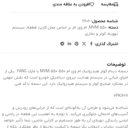
مقایسه
افزودن به علاقه مندی
شناسه محصول:
6606
دسته:
MVM 550
,
ام وی ام
,
بر اساس محل کاربرد قطعه
,
سیستم
تهویه، کولر و بخاری
اشتراک گذاری:
توضیحات
تسمه دینام کولر هیدرولیک ام وی ام 550 MVM 550 با مارک YANG، یکی از
اجزای حیاتی در سیستم هدایت نیروی دینامیکی خودرو است که نقش مهمی
در عملکرد صحیح کولر و سیستم هیدرولیک دارد. این تسمه با کد فنی
6PK1628
شناخته می‌شود و طراحی آن به‌گونه‌ای است که از خرابی‌های زودرس و
آسیب‌های احتمالی جلوگیری می‌کند. با توجه به اهمیت این قطعه در راحتی و
ایمنی رانندگی، تهیه‌ی آن به طور مستقیم بر کارایی ماشین شما تأثیر خواهد
گذاشت. بنابراین، انتخاب یک تسمه با کیفیت نه‌تنها از نظر عملکرد، بلکه از