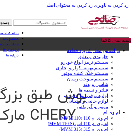
رد کردن به ناوبری
رد کردن به محتوای اصلی
جستجو
صفحه نخس
محصولات
سته بندی کالاها
مجله تخصصی
ارتباط با ما
بر اساس محل کاربرد قطعه
درباره ما
جلوبندی و تعلیق
سیستم ترمز انواع خودرو
سیستم تهویه، کولر و بخاری
سیستم خنک کننده موتور
سیستم سوخت رسان
شاسی و بدنه
فیلتر و تسمه ها
لوازم برقی انواع خودرو
لوازم جانبی و تزئیناتی
موتور و گیربکس
ام وی ام
ام وی ام 110 (MVM 110)
ام وی ام 110 اس (MVM 110 S)
ام وی ام 315 (MVM 315)