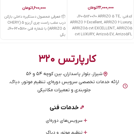
CHERY | کدفنی J60-6205180
22,000,000
تومان
1,600,000
تومان
کدفنی: J60-5820060 ARRIZO 5 TE,
📦 معرفی محصول دستگیره داخلی بازکن
ARRIZO 6 Excellent, ARRIZO 6 Luxury,
درب عقب راست چری آریزو 5 (CHERY
ARRIZO5 cvt EXCELLENT, ARRIZO5
ARRIZO 5) با شماره فنی J60-6205180
cvt LUXURY, Arrizo5 EV, Arrizo5FL
یکی
کارپارتس ۳۲۰
شیراز، بلوار پاسداران، بین کوچه ۵۴ و ۵۶
ارائه خدمات تخصصی سرویس دوره‌ای، تنظیم موتور، دیاگ،
جلوبندی و تعمیرات مکانیکی
خدمات فنی
سرویس‌های دوره‌ای
تنظیم موتور و دیاگ