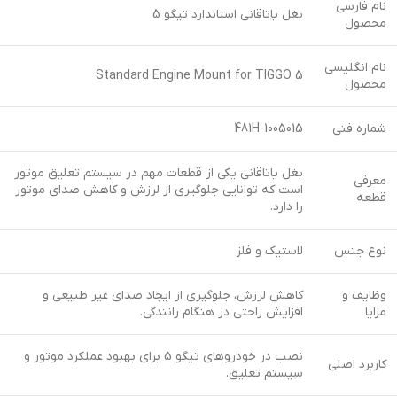
نام فارسی
بغل یاتاقانی استاندارد تیگو 5
محصول
نام انگلیسی
Standard Engine Mount for TIGGO 5
محصول
شماره فنی
481H-1005015
بغل یاتاقانی یکی از قطعات مهم در سیستم تعلیق موتور
معرفی
است که توانایی جلوگیری از لرزش و کاهش صدای موتور
قطعه
را دارد.
نوع جنس
لاستیک و فلز
وظایف و
کاهش لرزش، جلوگیری از ایجاد صدای غیر طبیعی و
مزایا
افزایش راحتی در هنگام رانندگی.
نصب در خودروهای تیگو 5 برای بهبود عملکرد موتور و
کاربرد اصلی
سیستم تعلیق.