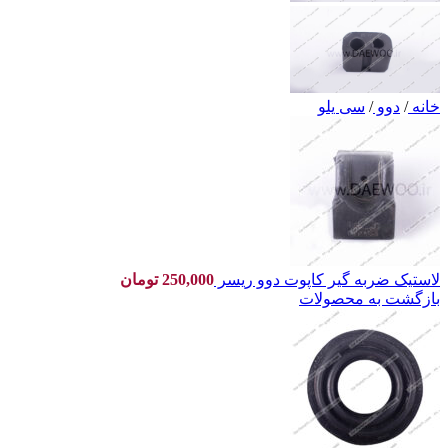
خانه
/
دوو
/
سی یلو
لاستیک ضربه گیر کاپوت دوو ریسر
250,000
تومان
بازگشت به محصولات