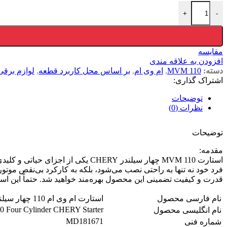
+
-
مقایسه
افزودن به علاقه مندی
دسته:
MVM 110
,
ام وی ام
,
بر اساس محل کاربرد قطعه
,
لوازم برقی
اشتراک گذاری:
توضیحات
نظرات (0)
توضیحات
مقدمه:
استارت MVM 110 چهار سیلندر ERY
قدرت و کیفیت تضمینی این محصول بهره‌مند خواهید شد. حتماً این استا
نام فارسی محصول
استارت ام وی ام 110 چهار سیلندر CHERY
 Four Cylinder CHERY Starter
نام انگلیسی محصول
MD181671
شماره فنی