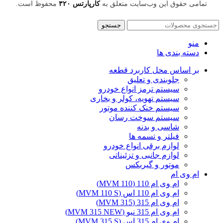
تمامی حقوق این وب‌سایت متعلق به
کارپارتس ۳۲۰
محفوظ است.
جستجو
منو
دسته بندی ها
بر اساس محل کاربرد قطعه
جلوبندی و تعلیق
سیستم ترمز انواع خودرو
سیستم تهویه، کولر و بخاری
سیستم خنک کننده موتور
سیستم سوخت رسان
شاسی و بدنه
فیلتر و تسمه ها
لوازم برقی انواع خودرو
لوازم جانبی و تزئیناتی
موتور و گیربکس
ام وی ام
ام وی ام 110 (MVM 110)
ام وی ام 110 اس (MVM 110 S)
ام وی ام 315 (MVM 315)
ام وی ام 315 نیو (MVM 315 NEW)
ام وی ام 315 اس (MVM 315 S)