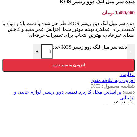
دنده سر میل لنگ دوو ریسر KOS
1,480,000
تومان
دنده سر میل لنگ دوو ریسر KOS، طراحی شده با دقت بالا و مواد با
کیفیت برای عملکرد بهینه موتور شما. افزایش عمر مفید و کاهش
صدای غیرعادی، بهترین انتخاب برای تعمیرات حرفه‌ای!
دنده سر میل لنگ دوو ریسر KOS عدد
+
-
افزودن به سبد خرید
مقایسه
افزودن به علاقه مندی
شناسه محصول:
5053
دسته:
بر اساس محل کاربرد قطعه
,
دوو
,
ریسر
,
لوازم جانبی و
تزئیناتی
اشتراک گذاری:
توضیحات
نظرات (0)