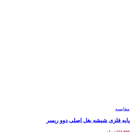
مقایسه
پایه فلزی شیشه بغل اصلی دوو ریسر
555,000
تومان