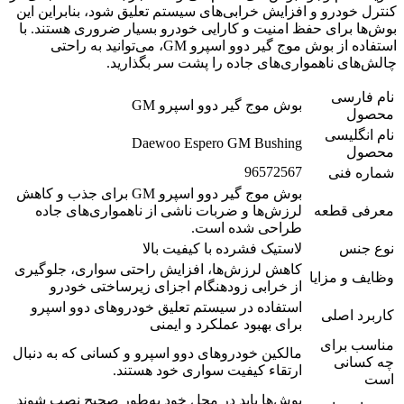
کنترل خودرو و افزایش خرابی‌های سیستم تعلیق شود، بنابراین این
بوش‌ها برای حفظ امنیت و کارایی خودرو بسیار ضروری هستند. با
استفاده از بوش موج گیر دوو اسپرو GM، می‌توانید به راحتی
چالش‌های ناهمواری‌های جاده را پشت سر بگذارید.
نام فارسی
بوش موج گیر دوو اسپرو GM
محصول
نام انگلیسی
Daewoo Espero GM Bushing
محصول
96572567
شماره فنی
بوش موج گیر دوو اسپرو GM برای جذب و کاهش
معرفی قطعه
لرزش‌ها و ضربات ناشی از ناهمواری‌های جاده
طراحی شده است.
نوع جنس
لاستیک فشرده با کیفیت بالا
کاهش لرزش‌ها، افزایش راحتی سواری، جلوگیری
وظایف و مزایا
از خرابی زودهنگام اجزای زیرساختی خودرو
استفاده در سیستم تعلیق خودروهای دوو اسپرو
کاربرد اصلی
برای بهبود عملکرد و ایمنی
مناسب برای
مالکین خودروهای دوو اسپرو و کسانی که به دنبال
چه کسانی
ارتقاء کیفیت سواری خود هستند.
است
بوش‌ها باید در محل خود به‌طور صحیح نصب شوند