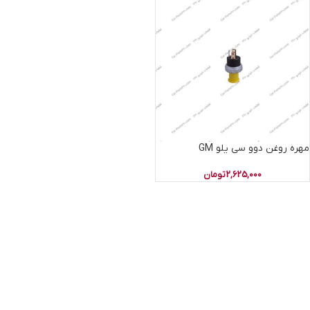
مهره روغن دوو سی یلو GM
2,625,000
تومان