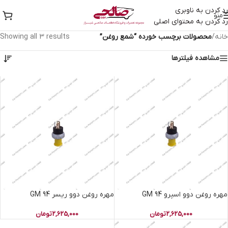
رد کردن به ناوبری
منو
رد کردن به محتوای اصلی
خانه
/
محصولات برچسب خورده “شمع روغن”
Showing all 3 results
مشاهده فیلترها
مهره روغن دوو اسپرو 94 GM
مهره روغن دوو ریسر 94 GM
2,625,000
تومان
2,625,000
تومان