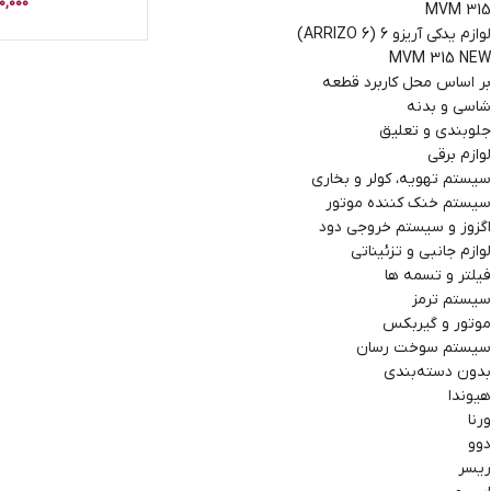
0,000
MVM 315
لوازم یدکی آریزو 6 (ARRIZO 6)
MVM 315 NEW
بر اساس محل کاربرد قطعه
شاسی و بدنه
جلوبندی و تعلیق
لوازم برقی
سیستم تهویه، کولر و بخاری
سیستم خنک کننده موتور
اگزوز و سیستم خروجی دود
لوازم جانبی و تزئیناتی
فیلتر و تسمه ها
سیستم ترمز
موتور و گیربکس
سیستم سوخت رسان
بدون دسته‌بندی
هیوندا
ورنا
دوو
ریسر