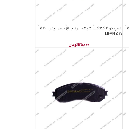
خطر لیفان 520
لامپ دو 2 کنتاکت شیشه زرد چراغ خطر لیفان 520
LIFAN 520
125,000
تومان