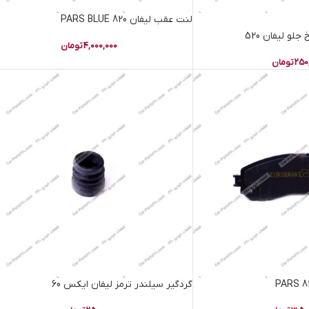
لنت عقب لیفان 820 PARS BLUE
لو لیفان 520
4,000,000
تومان
250
تومان
گردگیر سیلندر ترمز لیفان ایکس 60