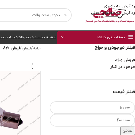
رد کردن به ناوبری
رد کردن به محتوای اصلی
دسته بندی کالاها
صفحه نخست
محصولات
مجله تخصص
فیلتر موجودی و حراج
خانه
/
لیفان
/
لیفان 820
فروش ویژه
موجود در انبار
فیلتر قیمت
صافی