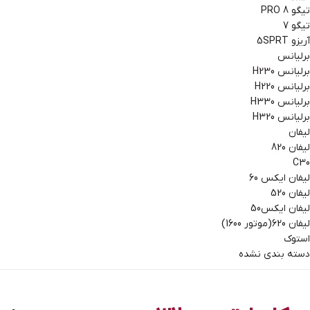
تیگو 8 PRO
تیگو 7
آریزو 5SPRT
برلیانس
برلیانس H230
برلیانس H220
برلیانس H330
برلیانس H320
لیفان
لیفان 820
C30
لیفان ایکس 60
لیفان 520
لیفان ایکس50
لیفان 620(موتور 1600)
استوک
دسته بندی نشده