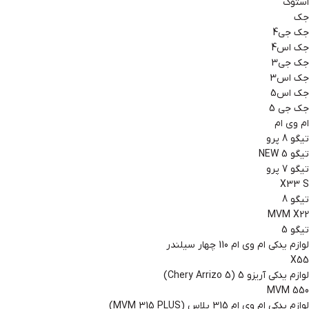
استوک
جک
جک جی4
جک اس4
جک جی3
جک اس3
جک اس5
جک جی 5
ام وی ام
تیگو 8 پرو
تیگو 5 NEW
تیگو 7 پرو
X33 S
تیگو 8
MVM X22
تیگو 5
لوازم یدکی ام وی ام 110 چهار سیلندر
X55
لوازم یدکی آریزو 5 (Chery Arrizo 5)
MVM 550
لوازم یدکی ام وی ام 315 پلاس (MVM 315 PLUS)