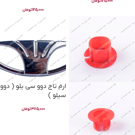
125,000
تومان
125,000
تومان
ارم تاج دوو سی یلو ( دوو
سیلو )
375,000
تومان