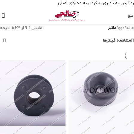
رد کردن به ناوبری
رد کردن به محتوای اصلی
منو
خانه
/
دوو
/
ماتیز
نمایش 1–9 از 1043 نتیجه
مشاهده فیلترها