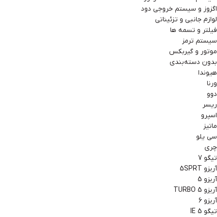
اگزوز و سیستم خروجی دود
لوازم جانبی و تزئیناتی
فیلتر و تسمه ها
سیستم ترمز
موتور و گیربکس
بدون دسته‌بندی
هیوندا
ورنا
دوو
ریسر
اسپرو
ماتیز
سی یلو
چری
تیگو 7
آریزو 5SPRT
آریزو 5
آریزو 5 TURBO
آریزو 6
تیگو 5 IE