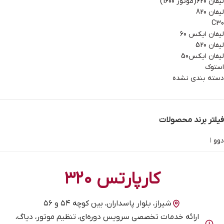
لیفان 620(موتور 1600)
لیفان 820
C30
لیفان ایکس 60
لیفان 520
لیفان ایکس50
استوک
دسته بندی نشده
فیلتر برند محصولات
دوو
1
کارپارتس ۳۲۰
شیراز، بلوار پاسداران، بین کوچه ۵۴ و ۵۶
ارائه خدمات تخصصی سرویس دوره‌ای، تنظیم موتور، دیاگ،