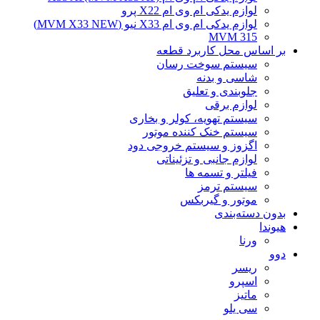
لوازم یدکی ام وی ام X22 پرو
لوازم یدکی ام وی ام X33 نیو (MVM X33 NEW)
MVM 315
بر اساس محل کاربرد قطعه
سیستم سوخت رسان
شاسی و بدنه
جلوبندی و تعلیق
لوازم برقی
سیستم تهویه، کولر و بخاری
سیستم خنک کننده موتور
اگزوز و سیستم خروجی دود
لوازم جانبی و تزئیناتی
فیلتر و تسمه ها
سیستم ترمز
موتور و گیربکس
بدون دسته‌بندی
هیوندا
ورنا
دوو
ریسر
اسپرو
ماتیز
سی یلو