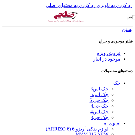
رد کردن به ناوبری
رد کردن به محتوای اصلی
منو
بستن
فیلتر موجودی و حراج
فروش ویژه
موجود در انبار
دسته‌های محصولات
جک
جک اس3
جک اس5
جک جی 5
جک جی4
جک اس4
جک جی3
ام وی ام
لوازم یدکی آریزو 6 (ARRIZO 6)
MVM 315 NEW