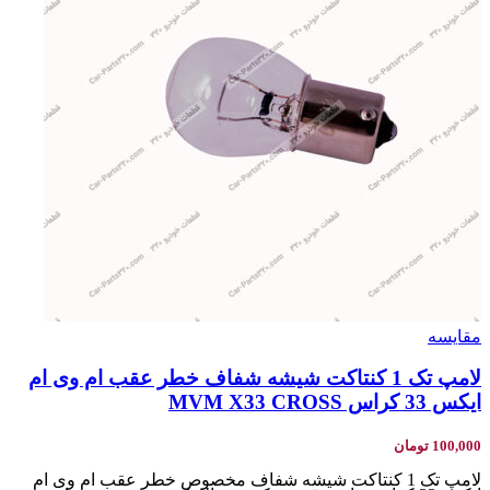
مقایسه
لامپ تک 1 کنتاکت شیشه شفاف خطر عقب ام وی ام
ایکس 33 کراس MVM X33 CROSS
100,000
تومان
لامپ تک 1 کنتاکت شیشه شفاف مخصوص خطر عقب ام وی ام