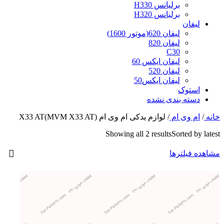
برلیانس H330
برلیانس H320
لیفان
لیفان 620(موتور 1600)
لیفان 820
C30
لیفان ایکس 60
لیفان 520
لیفان ایکس50
استوک
دسته بندی نشده
خانه
/
ام وی ام
/
لوازم یدکی ام وی ام X33 AT(MVM X33 AT)
Showing all 2 results
Sorted by latest
مشاهده فیلترها