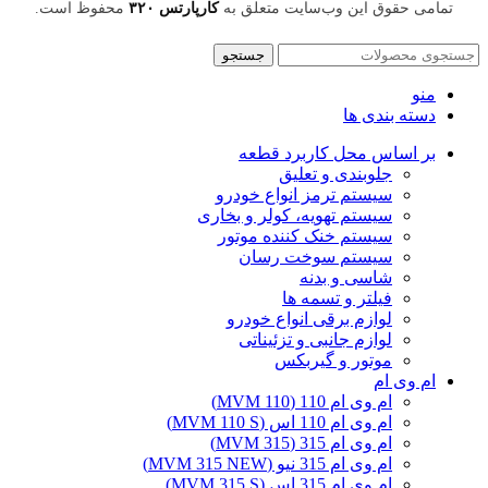
تمامی حقوق این وب‌سایت متعلق به
کارپارتس ۳۲۰
محفوظ است.
جستجو
منو
دسته بندی ها
بر اساس محل کاربرد قطعه
جلوبندی و تعلیق
سیستم ترمز انواع خودرو
سیستم تهویه، کولر و بخاری
سیستم خنک کننده موتور
سیستم سوخت رسان
شاسی و بدنه
فیلتر و تسمه ها
لوازم برقی انواع خودرو
لوازم جانبی و تزئیناتی
موتور و گیربکس
ام وی ام
ام وی ام 110 (MVM 110)
ام وی ام 110 اس (MVM 110 S)
ام وی ام 315 (MVM 315)
ام وی ام 315 نیو (MVM 315 NEW)
ام وی ام 315 اس (MVM 315 S)